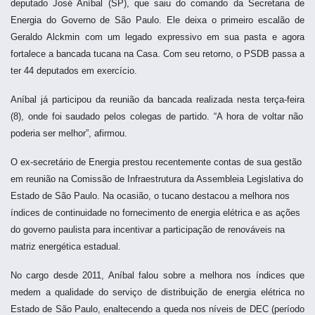
deputado José Aníbal (SP), que saiu do comando da Secretaria de
Energia do Governo de São Paulo. Ele deixa o primeiro escalão de
Geraldo Alckmin com um legado expressivo em sua pasta e agora
fortalece a bancada tucana na Casa. Com seu retorno, o PSDB passa a
ter 44 deputados em exercício.
Aníbal
já
participou
da
reunião
da
bancada
realizada
nesta
terça-feira
(8),
onde
foi
saudado
pelos
colegas
de
partido
. “A
hora
de
voltar
não
poderia
ser
melhor”
,
afirmou
.
O ex-secretário de Energia prestou recentemente contas de sua gestão
em reunião na Comissão de Infraestrutura da Assembleia Legislativa do
Estado de São Paulo. Na ocasião, o tucano destacou a melhora nos
índices de continuidade no fornecimento de energia elétrica e as ações
do governo paulista para incentivar a participação de renováveis na
matriz energética estadual.
No cargo desde 2011, Aníbal falou sobre a melhora nos índices que
medem a qualidade do serviço de distribuição de energia elétrica no
Estado de São Paulo, enaltecendo a queda nos níveis de DEC (período