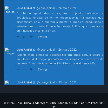
@jose_anibal
26 maio 2022
José Aníbal
·
O liberou geral das armas,como hoje,não interessa a
população.Interessa ao crime organizado,as milícias,aos que
disseminam ódio e querem alimentar o medo,a insegurança,o
salve-se quem puder.População deseja Polícia que combata a
criminalidade e garanta a vida.
Twitter
4
@jose_anibal
26 maio 2022
José Aníbal
·
"Quanto mais armas as pessoas tiverem, mais segura estará a
população." A afirmação proposta numa pesquisa recente teve esta
resposta: Concorda totalmente 13%. Discorda totalmente 65%.
Twitter
1
@jose_anibal
23 maio 2022
José Aníbal
·
João Doria demonstrou grandeza e desprendimento. E como ele
disse, agora cabe a direção do psdb decidir o melhor caminho
para construir a candidatura mais viável.
#Eleiçoes2022
© 2026 - José Aníbal. Federação: PSDB Cidadania - CNPJ: 47.552.126/0001-
Twitter
1
9
32