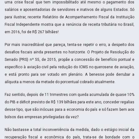
uma crise fiscal que tem impossibilitado até mesmo o pagamento dos
salários e aposentadorias de servidores e inativos de alguns Estados. Só
para ilustrar, recente Relatório de Acompanhamento Fiscal da Instituição
Fiscal Independente mostra que a renúncia de receita tributária no Brasil,
em 2016, foi de R$ 267 bilhães!
Por mais inacreditável que pareça, tenta-se repetir o erro, a despeito dos
desafios fiscais ainda presentes no horizonte. O Projeto de Resolução do
Senado (PRS) nº 55, de 2015, propãe a concessão de benefício pontual e
específico à aviação civil pela redução do ICMS no querosene de aviação,
e está pronto para ser votado em plenário. A benesse pode derrubar a
alíquota a menos da metade do porcentual cobrado atualmente.
Faz sentido, depois de 11 trimestres com queda acumulada de quase 10%
do PIB e déficit previsto de R$ 139 bilhães para este ano, conceder regalias
desse tipo, que são inócuas para a economia do país e só fazem bem aos
bolsos das empresas privilegiadas da vez?
Não bastasse a total inconveniência da medida, dado o estágio inicial da
recuperação fiscal e econômica do país, trata-se de bondade com o