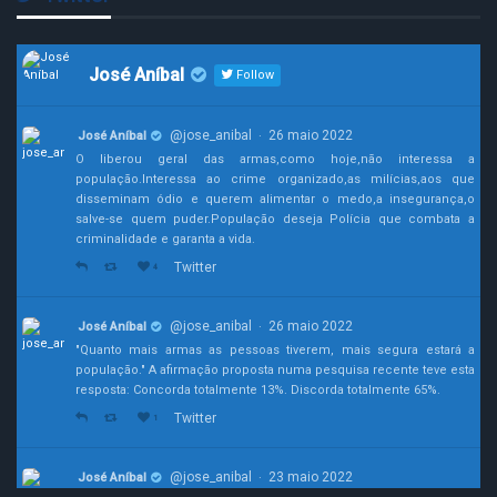
José Aníbal
Follow
@jose_anibal
26 maio 2022
José Aníbal
·
O liberou geral das armas,como hoje,não interessa a
população.Interessa ao crime organizado,as milícias,aos que
disseminam ódio e querem alimentar o medo,a insegurança,o
salve-se quem puder.População deseja Polícia que combata a
criminalidade e garanta a vida.
Twitter
4
@jose_anibal
26 maio 2022
José Aníbal
·
"Quanto mais armas as pessoas tiverem, mais segura estará a
população." A afirmação proposta numa pesquisa recente teve esta
resposta: Concorda totalmente 13%. Discorda totalmente 65%.
Twitter
1
@jose_anibal
23 maio 2022
José Aníbal
·