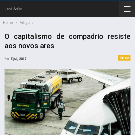
José Aníbal
Home
Artigo
O capitalismo de compadrio resiste
aos novos ares
Artigo
Em
5 jul, 2017