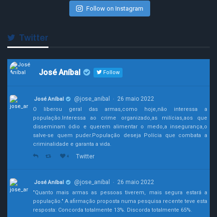
Follow on Instagram
Twitter
José Aníbal
Follow
@jose_anibal
26 maio 2022
José Aníbal
·
O liberou geral das armas,como hoje,não interessa a
população.Interessa ao crime organizado,as milícias,aos que
disseminam ódio e querem alimentar o medo,a insegurança,o
salve-se quem puder.População deseja Polícia que combata a
criminalidade e garanta a vida.
Twitter
4
@jose_anibal
26 maio 2022
José Aníbal
·
"Quanto mais armas as pessoas tiverem, mais segura estará a
população." A afirmação proposta numa pesquisa recente teve esta
resposta: Concorda totalmente 13%. Discorda totalmente 65%.