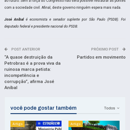
ao futuro. Sem a força do Congresso não será possível restaurar as pontes
com a sociedade civil. Afinal, deste governo ninguém espera mais nada.
José Aníbal
é economista e senador suplente por São Paulo (PSDB). Foi
deputado federal e presidente nacional do PSDB.
POST ANTERIOR
PRÓXIMO POST
“A quase destruição da
Partidos em movimento
Petrobras é a prova viva da
ruinosa marca petista:
incompetência e
corrupção”, afirma José
Aníbal
você pode gostar também
Todos
Artigo
Artigo