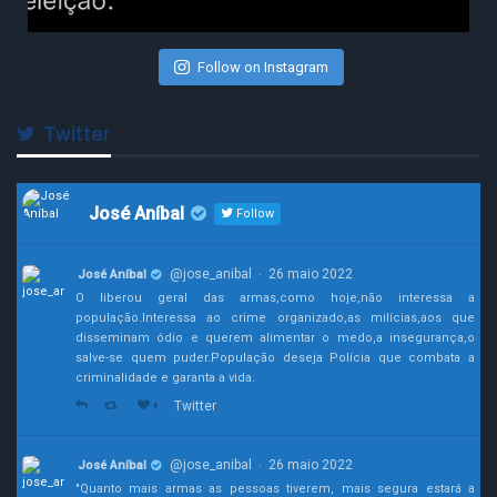
Follow on Instagram
Twitter
José Aníbal
Follow
@jose_anibal
26 maio 2022
José Aníbal
·
O liberou geral das armas,como hoje,não interessa a
população.Interessa ao crime organizado,as milícias,aos que
disseminam ódio e querem alimentar o medo,a insegurança,o
salve-se quem puder.População deseja Polícia que combata a
criminalidade e garanta a vida.
Twitter
4
@jose_anibal
26 maio 2022
José Aníbal
·
"Quanto mais armas as pessoas tiverem, mais segura estará a