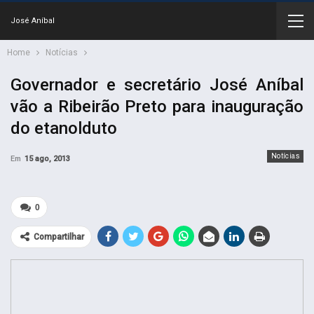
José Aníbal
Home
Notícias
Governador e secretário José Aníbal
vão a Ribeirão Preto para inauguração
do etanolduto
Notícias
Em
15 ago, 2013
0
Compartilhar