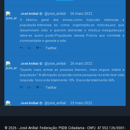
@jose_anibal
26 maio 2022
José Aníbal
·
O liberou geral das armas,como hoje,não interessa a
população.Interessa ao crime organizado,as milícias,aos que
disseminam ódio e querem alimentar o medo,a insegurança,o
salve-se quem puder.População deseja Polícia que combata a
criminalidade e garanta a vida.
Twitter
4
@jose_anibal
26 maio 2022
José Aníbal
·
"Quanto mais armas as pessoas tiverem, mais segura estará a
população." A afirmação proposta numa pesquisa recente teve esta
resposta: Concorda totalmente 13%. Discorda totalmente 65%.
Twitter
1
@jose_anibal
23 maio 2022
José Aníbal
·
João Doria demonstrou grandeza e desprendimento. E como ele
disse, agora cabe a direção do psdb decidir o melhor caminho
para construir a candidatura mais viável.
#Eleiçoes2022
© 2026 - José Aníbal. Federação: PSDB Cidadania - CNPJ: 47.552.126/0001-