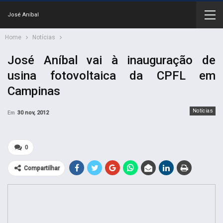
José Aníbal
Home
Notícias
José Aníbal vai à inauguração de
usina fotovoltaica da CPFL em
Campinas
Notícias
Em
30 nov, 2012
0
Compartilhar