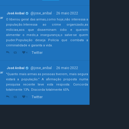
@jose_anibal
26 maio 2022
José Aníbal
·
O liberou geral das armas,como hoje,não interessa a
população.Interessa ao crime organizado,as
milícias,aos que disseminam ódio e querem
alimentar o medo,a insegurança,o salve-se quem
puder.População deseja Polícia que combata a
criminalidade e garanta a vida.
Twitter
4
@jose_anibal
26 maio 2022
José Aníbal
·
"Quanto mais armas as pessoas tiverem, mais segura
estará a população." A afirmação proposta numa
pesquisa recente teve esta resposta: Concorda
totalmente 13%. Discorda totalmente 65%.
Twitter
1
@jose_anibal
23 maio 2022
José Aníbal
·
João Doria demonstrou grandeza e
desprendimento. E como ele disse, agora cabe a
direção do psdb decidir o melhor caminho para