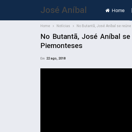
José Aníbal
Home
Home
Notícias
No Butantã, José Aníbal se reú
No Butantã, José Aníbal s
Piemonteses
Em
22 ago, 2018