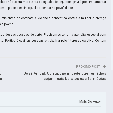
ileiro não tolera mais tanta desigualdade, injustiça, privilégios. Parlamentar
. É preciso espírito público, pensar no povo”, disse.
 eficientes no combate à violência doméstica contra a mulher e ofereça
 e jovens.
alidade dessas pessoas de perto. Precisamos ter uma atenção especial com
 Política é ouvir as pessoas e trabalhar pelo interesse coletivo. Contem
PRÓXIMO POST
o
José Aníbal: Corrupção impede que remédios
do
sejam mais baratos nas farmácias
Mais Do Autor