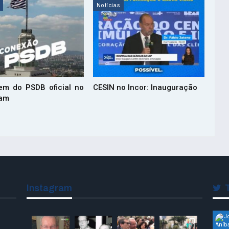
Notícias
em do PSDB oficial no
CESIN no Incor: Inauguração
ram
Instagram
T