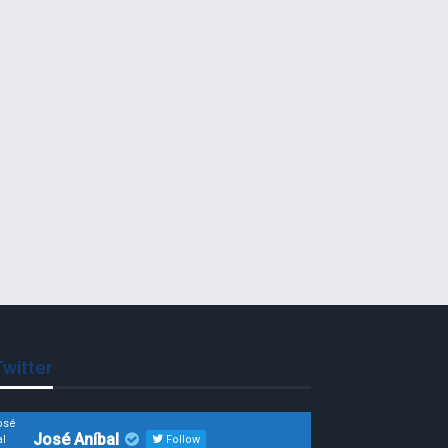
witter
José Aníbal
Follow