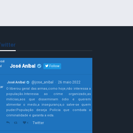
witter
José Aníbal
Follow
@jose_anibal
26 maio 2022
José Aníbal
·
O liberou geral das armas,como hoje,não interessa a
população.Interessa ao crime organizado,as
milícias,aos que disseminam ódio e querem
alimentar o medo,a insegurança,o salve-se quem
puder.População deseja Polícia que combata a
criminalidade e garanta a vida.
Twitter
4