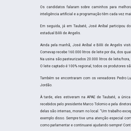
Os candidatos falaram sobre caminhos para melhora
inteligência artificial e a programação têm cada vez ma
Em seguida, já em Taubaté, José Aníbal participou d
estadual Bilili de Angelis.
Ainda pela manhã, José Aníbal e Bilili de Angelis vis
Comevap recebe 160.000 litros de leite por dia, dos qu
Na usina são pasteurizados 20.000 litros de leite/hora,
O leite captado é 100% regional, todos os produtores sã
Também se encontraram com os vereadores Pedro Luís
Jordão.
À tarde, eles estiveram na APAE de Taubaté, a única 
recebidos pelo presidente Marco Tolomio e pela direto
delas são internas, moram no local. “Um trabalho excep
exemplo disso. Sempre tive uma atenção especial com
como parlamentar e continuarei ajudando sempre! Cont