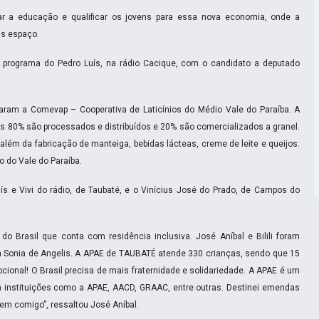
r a educação e qualificar os jovens para essa nova economia, onde a
is espaço.
o programa do Pedro Luís, na rádio Cacique, com o candidato a deputado
itaram a Comevap – Cooperativa de Laticínios do Médio Vale do Paraíba. A
ais 80% são processados e distribuídos e 20% são comercializados a granel.
 além da fabricação de manteiga, bebidas lácteas, creme de leite e queijos.
o do Vale do Paraíba.
 e Vivi do rádio, de Taubaté, e o Vinícius José do Prado, de Campos do
do Brasil que conta com residência inclusiva. José Aníbal e Bilili foram
ra Sonia de Angelis. A APAE de TAUBATÉ atende 330 crianças, sendo que 15
cional! O Brasil precisa de mais fraternidade e solidariedade. A APAE é um
 instituições como a APAE, AACD, GRAAC, entre outras. Destinei emendas
em comigo”, ressaltou José Aníbal.