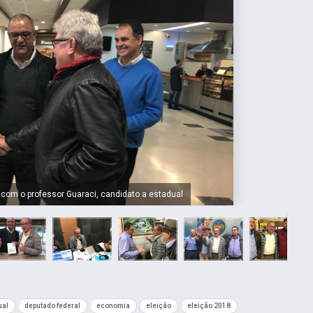
om o professor Guaraci, candidato a estadual
ual
deputado federal
economia
eleição
eleição 2018