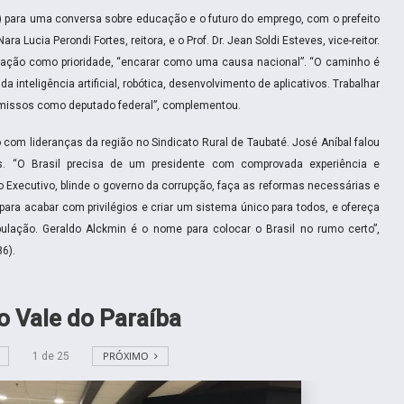
u) para uma conversa sobre educação e o futuro do emprego, com o prefeito
ara Lucia Perondi Fortes, reitora, e o Prof. Dr. Jean Soldi Esteves, vice-reitor.
ucação como prioridade, “encarar como uma causa nacional”. “O caminho é
a inteligência artificial, robótica, desenvolvimento de aplicativos. Trabalhar
omissos como deputado federal”, complementou.
 com lideranças da região no Sindicato Rural de Taubaté. José Aníbal falou
ís. “O Brasil precisa de um presidente com comprovada experiência e
Executivo, blinde o governo da corrupção, faça as reformas necessárias e
a, para acabar com privilégios e criar um sistema único para todos, e ofereça
ulação. Geraldo Alckmin é o nome para colocar o Brasil no rumo certo”,
86).
ao Vale do Paraíba
PRÓXIMO
1
de
25