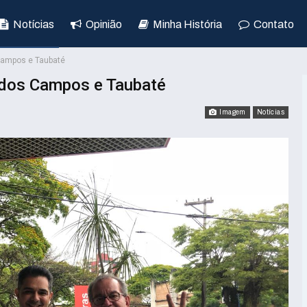
Notícias
Opinião
Minha História
Contato
 Campos e Taubaté
é dos Campos e Taubaté
Imagem
Notícias