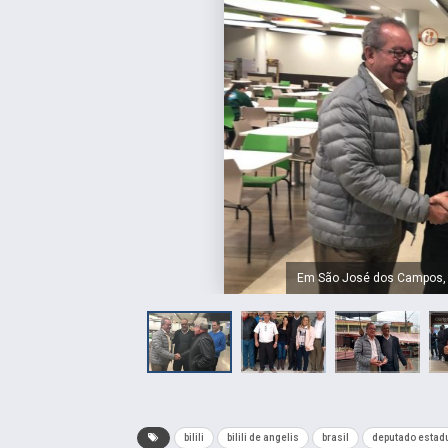
Em São José dos Campos, c
bilili
bilili de angelis
brasil
deputado estad