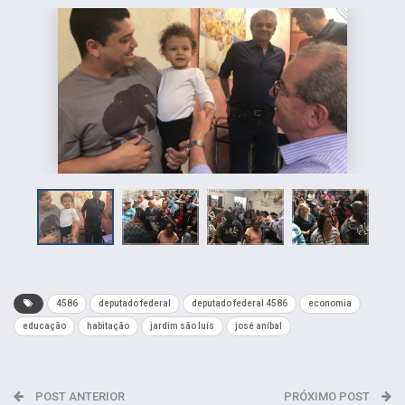
4586
deputado federal
deputado federal 4586
economia
educação
habitação
jardim são luís
josé aníbal
POST ANTERIOR
PRÓXIMO POST