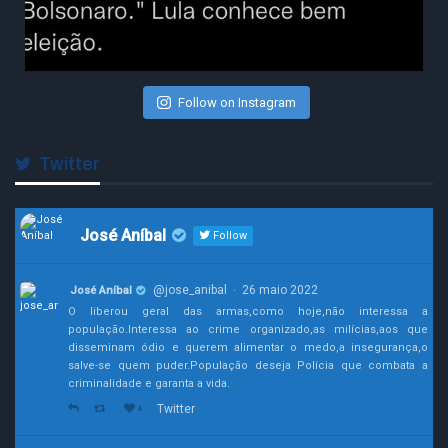
Follow on Instagram
Twitter
José Aníbal
Follow
@jose_anibal
26 maio 2022
José Aníbal
·
O liberou geral das armas,como hoje,não interessa a
população.Interessa ao crime organizado,as milícias,aos que
disseminam ódio e querem alimentar o medo,a insegurança,o
salve-se quem puder.População deseja Polícia que combata a
criminalidade e garanta a vida.
Twitter
4