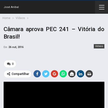
José Aníbal
Home
Vídeos
Câmara aprova PEC 241 – Vitória do
Brasil!
Vídeos
Em
26 out, 2016
0
Compartilhar