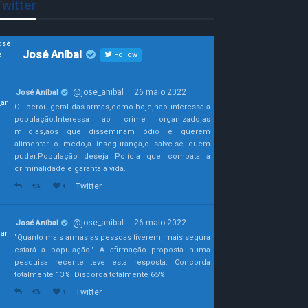
witter
José Aníbal
Follow
@jose_anibal
26 maio 2022
José Aníbal
·
O liberou geral das armas,como hoje,não interessa a
população.Interessa ao crime organizado,as
milícias,aos que disseminam ódio e querem
alimentar o medo,a insegurança,o salve-se quem
puder.População deseja Polícia que combata a
criminalidade e garanta a vida.
Twitter
4
@jose_anibal
26 maio 2022
José Aníbal
·
"Quanto mais armas as pessoas tiverem, mais segura
estará a população." A afirmação proposta numa
pesquisa recente teve esta resposta: Concorda
totalmente 13%. Discorda totalmente 65%.
Twitter
1