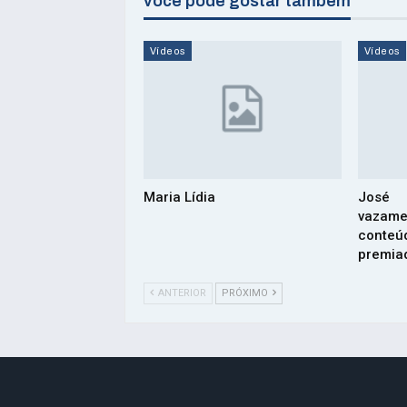
você pode gostar também
Vídeos
Vídeos
Maria Lídia
José
vazam
cont
premiad
ANTERIOR
PRÓXIMO