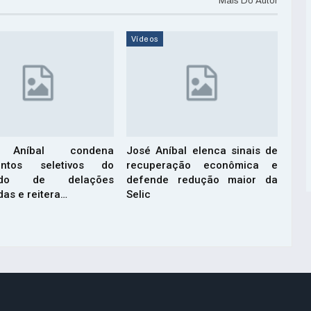
Mais Do Autor
Vídeos
 Aníbal condena
José Aníbal elenca sinais de
entos seletivos do
recuperação econômica e
eúdo de delações
defende redução maior da
as e reitera…
Selic