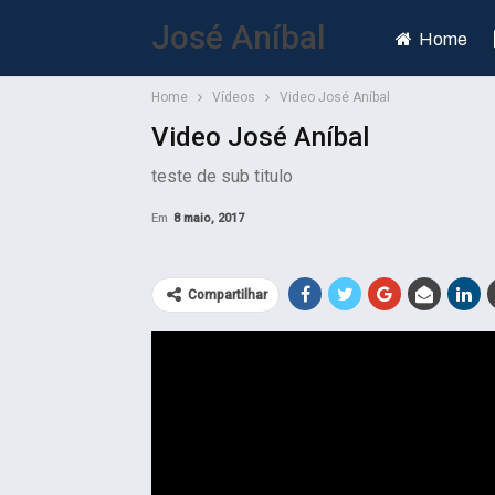
José Aníbal
Home
Home
Vídeos
Video José Aníbal
Video José Aníbal
teste de sub titulo
Em
8 maio, 2017
Compartilhar