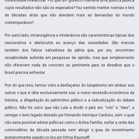
honestidade intelectual. Por que um governo manteria uma política pública
cujos resultados não são os esperados? Faz sentido manter normas e leis
de décadas atrás que não atendem mais as demandas do mundo
contemporâneo?
Por outro lado, intransigência e intolerância são características típicas dos
reacionários e obstáculos ao avanço das sociedades. São marcas
também dos falsos salvadores da pátria que, por ora, encontram
receptividade auferida em pesquisas de opinião, mas que simplesmente
não oferecem nada de concreto ou pertinente para os desafios que o
Brasil precisa enfrentar.
Pior do que isso, temos visto a desfaçatez do lulopetismo em atribuir aos
outros o que é obra exclusivamente sua: a maior recessão econômica da
história, a dilapidação do patrimônio público e a radicalização do debate
político. Não foi outro que não Lula a dividir o país em “nós” e “eles”, a
renegar o bom legado deixado por Fernando Henrique Cardoso, sem o qual
não seria possível adotar políticas como o Bolsa Família, surfar a onda das
commodities da década passada nem atingir o grau de investimento
posteriormente jogado no lixo por Dilma Rousseff.